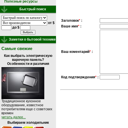
Полезные ресурсы
Быстрый поиск
Заголовок
*
:
от $
Ваше имя
*
:
до $
Заметки о бытовой технике
Самые свежие
Ваш коментарий
*
:
Как выбрать электрическую
варочную панель?
Особенности и различия
Код подтверждения
*
:
Традиционное кухонное
оборудование, известное
потребителям еще с советских
времен
читать далее...
Выбираем холодильник