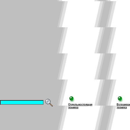
Отдельностоящая
Встраива
техника
техника