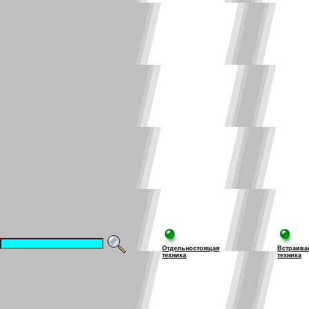
Отдельностоящая
Встраива
техника
техника