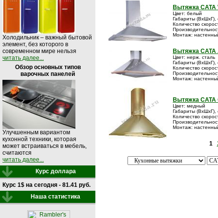
Вытяжка CATA 
Цвет: белый
Габариты (ВxШxГ), 
Количество скорос
Производительность
Монтаж: настенны
Холодильник – важный бытовой
элемент, без которого в
Вытяжка CATA A
современном мире нельзя
Цвет: нерж. сталь
читать далее...
Габариты (ВxШxГ), 
Обзор основных типов
Количество скорос
Производительност
варочных панелей
Монтаж: настенны
Вытяжка CATA 
Цвет: медный
Габариты (ВxШxГ), 
Количество скорос
Производительность
Монтаж: настенны
Улучшенным вариантом
кухонной техники, которая
1
может встраиваться в мебель,
считаются
читать далее...
Курс доллара
Курс 1$ на сегодня - 81.41 руб.
Наша статистика