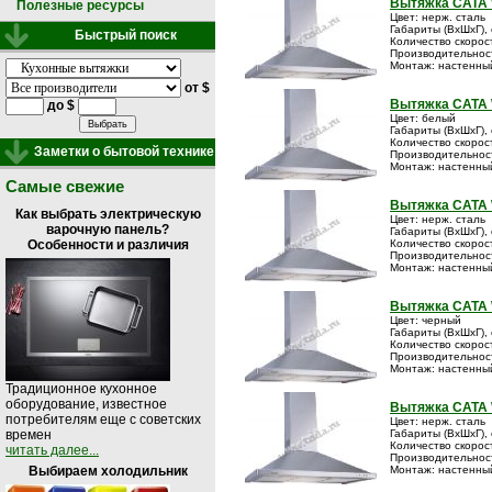
Вытяжка CATA 
Полезные ресурсы
Цвет: нерж. сталь
Габариты (ВxШxГ), 
Быстрый поиск
Количество скорос
Производительность
Монтаж: настенны
от $
Вытяжка CATA 
до $
Цвет: белый
Габариты (ВxШxГ), 
Количество скорос
Заметки о бытовой технике
Производительность
Монтаж: настенны
Самые свежие
Вытяжка CATA 
Как выбрать электрическую
Цвет: нерж. сталь
варочную панель?
Габариты (ВxШxГ), 
Количество скорос
Особенности и различия
Производительность
Монтаж: настенны
Вытяжка CATA 
Цвет: черный
Габариты (ВxШxГ), 
Количество скорос
Производительность
Монтаж: настенны
Традиционное кухонное
оборудование, известное
Вытяжка CATA 
потребителям еще с советских
Цвет: нерж. сталь
Габариты (ВxШxГ), 
времен
Количество скорос
читать далее...
Производительность
Монтаж: настенны
Выбираем холодильник