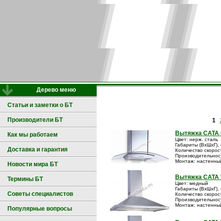
Дерево меню
Статьи и заметки о БТ
Производители БТ
1
Вытяжка CATA 
Как мы работаем
Цвет: нерж. сталь
Габариты (ВxШxГ), 
Доставка и гарантия
Количество скорос
Производительност
Монтаж: настенны
Новости мира БТ
Вытяжка CATA 
Термины БТ
Цвет: медный
Габариты (ВxШxГ), 
Советы специалистов
Количество скорос
Производительность
Монтаж: настенны
Популярные вопросы