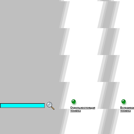
Отдельностоящая
Встраива
техника
техника