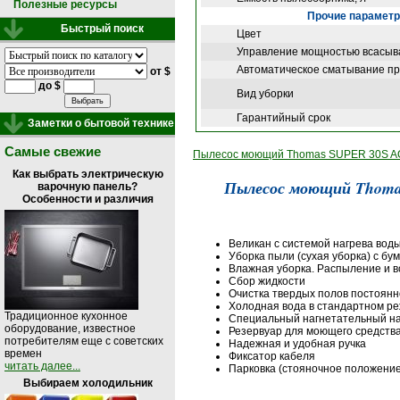
Полезные ресурсы
Прочие парамет
Быстрый поиск
Цвет
Управление мощностью всасыв
Автоматическое сматывание п
от $
до $
Вид уборки
Гарантийный срок
Заметки о бытовой технике
Самые свежие
Пылесос моющий Thomas SUPER 30S AQU
Как выбрать электрическую
Пылесос моющий Thom
варочную панель?
Особенности и различия
Великан с системой нагрева вод
Уборка пыли (сухая уборка) с 
Влажная уборка. Распыление и в
Сбор жидкости
Очистка твердых полов постоянн
Холодная вода в стандартном р
Традиционное кухонное
Специальный нагнетательный на
оборудование, известное
Резервуар для моющего средств
потребителям еще с советских
Надежная и удобная ручка
времен
Фиксатор кабеля
читать далее...
Парковка (стояночное положение
Выбираем холодильник