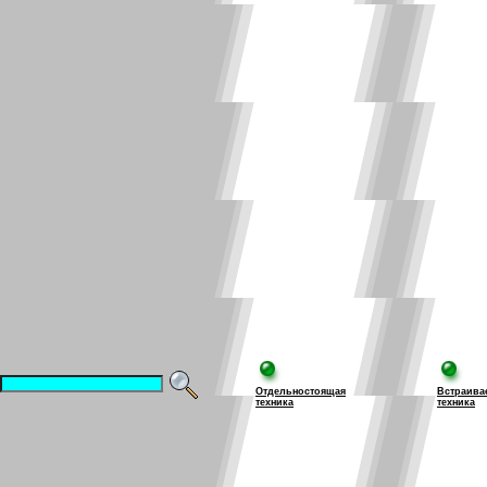
Отдельностоящая
Встраива
техника
техника