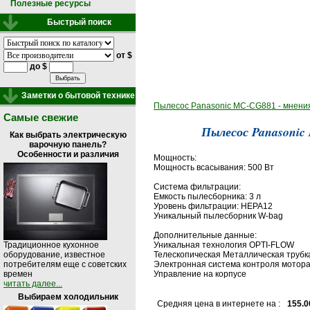
Полезные ресурсы
Быстрый поиск
от $
до $
Заметки о бытовой технике
Пылесос Panasonic MC-CG881 - мнения 
Самые свежие
Пылесос Panasonic
Как выбрать электрическую
варочную панель?
Особенности и различия
Мощность:
Мощность всасывания: 500 Вт
Система фильтрации:
Емкость пылесборника: 3 л
Уровень фильтрации: HEPA12
Уникальный пылесборник W-bag
Дополнительные данные:
Уникальная технология OPTI-FLOW
Традиционное кухонное
Телескопическая Металлическая трубк
оборудование, известное
Электронная система контроля мотор
потребителям еще с советских
Управление на корпусе
времен
читать далее...
Выбираем холодильник
Средняя цена в интернете на :
155.0