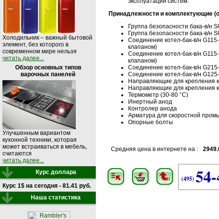
эксплуатации систем.
Принадлежности и комплектующие (
Группа безопасности бака-в/н S
Группа безопасности бака-в/н S
Холодильник – важный бытовой
Соединение котел-бак-в/н G115
элемент, без которого в
клапаном)
современном мире нельзя
Соединение котел-бак-в/н G115
читать далее...
клапаном)
Соединение котел-бак-в/н G21
Обзор основных типов
Соединение котел-бак-в/н G12
варочных панелей
Направляющие для крепления ко
Направляющие для крепления ко
Термометр (30-80 °C)
Инертный анод
Контролер анода
Арматура для скоростной промы
Опорные болты
Улучшенным вариантом
кухонной техники, которая
может встраиваться в мебель,
Средняя цена в интернете на :
2949.
считаются
читать далее...
54-
Курс доллара
(495)
Курс 1$ на сегодня - 81.41 руб.
Наша статистика