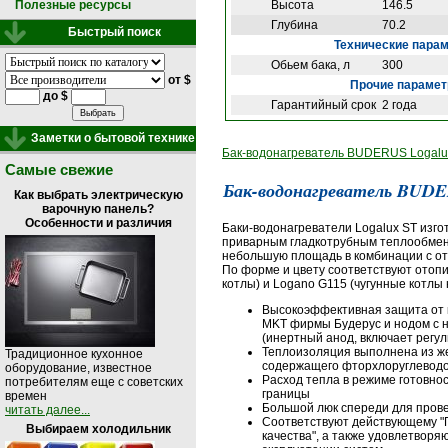
Высота
146.5
Полезные ресурсы
Глубина
70.2
Быстрый поиск
Технические пара
Обьем бака, л
300
от $
Прочие параме
до $
Гарантийный срок
2 года
Заметки о бытовой технике
Бак-водонагреватель BUDERUS Logalux 
Самые свежие
Бак-водонагреватель BUDER
Как выбрать электрическую
варочную панель?
Особенности и различия
Баки-водонагреватели Logalux ST изго
приварным гладкотрубным теплообмен
небольшую площадь в комбинации с от
По форме и цвету соответствуют отоп
котлы) и Logano G115 (чугунные котлы
Высокоэффективная защита от
MKT фирмы Будерус и нодом с 
(инертный анод, включает регул
Теплоизоляция выполнена из ж
Традиционное кухонное
содержащего фторхлоруглевод
оборудование, известное
Расход тепла в режиме готовно
потребителям еще с советских
границы
времен
Большой люк спереди для прове
читать далее...
Соответствуют действующему "
Выбираем холодильник
качества", а также удовлетвор