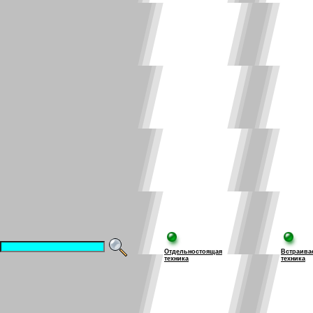
Отдельностоящая
Встраива
техника
техника