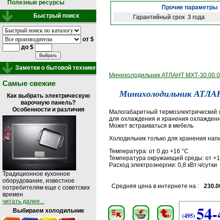
Полезные ресурсы
Прочие параметры
Быстрый поиск
Гарантийный срок
3 года
от $
до $
Заметки о бытовой технике
Минихолодильник АТЛАНТ МХТ-30.00.02 
Самые свежие
Минихолодильник АТЛАНТ
Как выбрать электрическую
варочную панель?
Особенности и различия
Малогабаритный термоэлектрический 
для охлаждения и хранения охлажден
Может встраиваться в мебель
Холодильник только для хранения напи
Температура: от 0 до +16 °C
Температура окружающей среды: от +1
Расход электроэнергии: 0,8 кВт.ч/сутки
Традиционное кухонное
оборудование, известное
Средняя цена в интернете на :
230.0
потребителям еще с советских
времен
читать далее...
54-
Выбираем холодильник
(495)