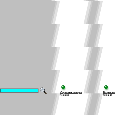
Отдельностоящая
Встраива
техника
техника