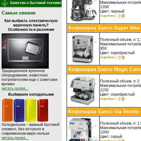
Максимальная потребл
Заметки о бытовой технике
1350
Цвет: черный
Самые свежие
Как выбрать электрическую
варочную панель?
Кофеварка Saeco Super Idea
Особенности и различия
Полезный объем, л: 1.
Максимальная потребл
950
Цвет: серебристый
Кофеварка Saeco Magic Com
Традиционное кухонное
оборудование, известное
потребителям еще с советских
Полезный объем, л: 2
времен
Максимальная потребл
читать далее...
1150
Цвет: серебристый
Выбираем холодильник
Кофеварка Saeco Via Veneto
Полезный объем, л: 1.
Холодильник – важный бытовой
Максимальная потребл
элемент, без которого в
1050
современном мире нельзя
Цвет: серый
читать далее...