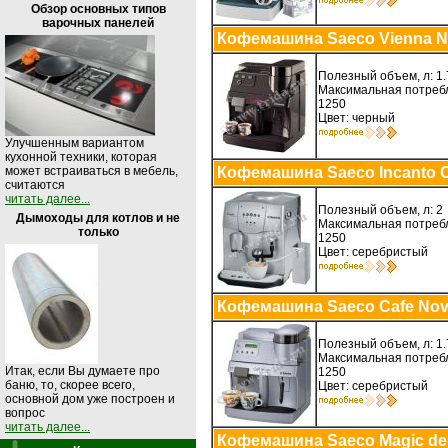
Обзор основных типов
варочных панелей
Кофемашина Saeco Vienna N
Полезный объем, л: 1.
Максимальная потребл
1250
Цвет: черный
Улучшенным вариантом
кухонной техники, которая
Кофемашина Saeco Incanto 
может встраиваться в мебель,
считаются
читать далее...
Полезный объем, л: 2
Дымоходы для котлов и не
Максимальная потребл
только
1250
Цвет: серебристый
Кофемашина Saeco Cafe No
Полезный объем, л: 1.
Максимальная потребл
Итак, если Вы думаете про
1250
баню, то, скорее всего,
Цвет: серебристый
основной дом уже построен и
вопрос
читать далее...
Кофемашина Saeco Magic de L