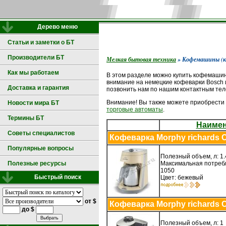
Дерево меню
Статьи и заметки о БТ
Производители БТ
Мелкая бытовая техника
» Кофемашины (к
Как мы работаем
В этом разделе можно купить кофемашин
внимание на немецкие кофеварки Bosch 
Доставка и гарантия
позвонить нам по нашим контактным тел
Внимание! Вы также можете приобрест
Новости мира БТ
торговые автоматы
.
Термины БТ
Наиме
Советы специалистов
Кофеварка Morphy richards C
Популярные вопросы
Полезный объем, л: 1.
Максимальная потребл
Полезные ресурсы
1050
Быстрый поиск
Цвет: бежевый
от $
Кофеварка Morphy richards C
до $
Полезный объем, л: 1