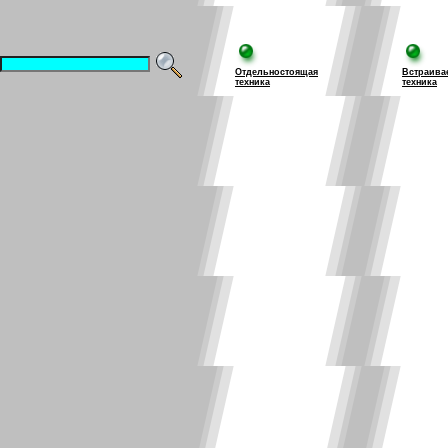
Отдельностоящая
Встраива
техника
техника