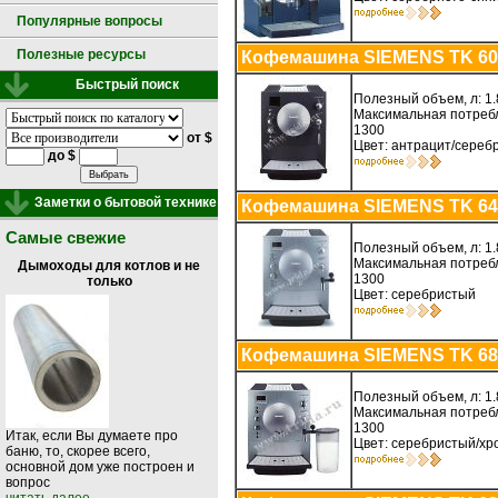
Популярные вопросы
Полезные ресурсы
Кофемашина SIEMENS TK 60
Быстрый поиск
Полезный объем, л: 1.
Максимальная потребл
1300
от $
Цвет: антрацит/сереб
до $
Заметки о бытовой технике
Кофемашина SIEMENS TK 64
Самые свежие
Полезный объем, л: 1.
Максимальная потребл
Дымоходы для котлов и не
1300
только
Цвет: серебристый
Кофемашина SIEMENS TK 68
Полезный объем, л: 1.
Максимальная потребл
1300
Итак, если Вы думаете про
Цвет: серебристый/хр
баню, то, скорее всего,
основной дом уже построен и
вопрос