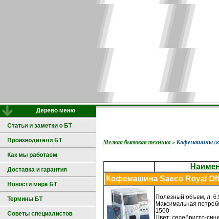
Дерево меню
Статьи и заметки о БТ
Производители БТ
Мелкая бытовая техника
» Кофемашины (к
Как мы работаем
Наиме
Доставка и гарантия
Кофемашина Saeco Royal Off
Новости мира БТ
Полезный объем, л: 6.
Термины БТ
Максимальная потребл
1500
Советы специалистов
Цвет: серебристо-син