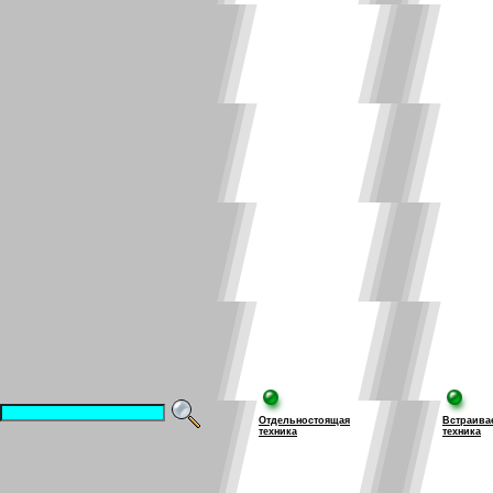
Отдельностоящая
Встраива
техника
техника